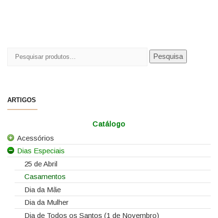
Pesquisar
Pesquisa
por:
ARTIGOS
Catálogo
Acessórios
Dias Especiais
Todos os Acessórios
Alfinetes
25 de Abril
Arames
Casamentos
Caixas e Sacos
Dia da Mãe
Cartões e Etiquetas
Dia da Mulher
Cola Fria
Dia de Todos os Santos (1 de Novembro)