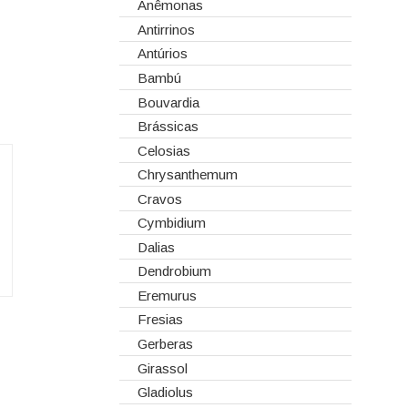
Corantes
Anêmonas
Dia dos Namorados
Embalagens
Antirrinos
Natal
Esponjas
Antúrios
Estruturas
Bambú
Fitas
Bouvardia
Gaiolas
Brássicas
Lanternas
Celosias
Madeiras
Chrysanthemum
Spray
Cravos
Tabuleiros/Bases
Cymbidium
Telas/Tecidos
Dalias
Vidros
Dendrobium
Eremurus
Fresias
Gerberas
Girassol
Gladiolus