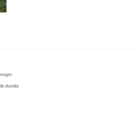
senger.
de duvida