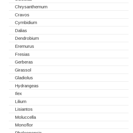
Madeiras
Chrysanthemum
Spray
Cravos
Tabuleiros/Bases
Cymbidium
Telas/Tecidos
Dalias
Vidros
Dendrobium
Eremurus
Fresias
Gerberas
Girassol
Gladiolus
Hydrangeas
Ilex
Lilium
Lisiantos
Moluccella
Monoflor
Phaleonopsis