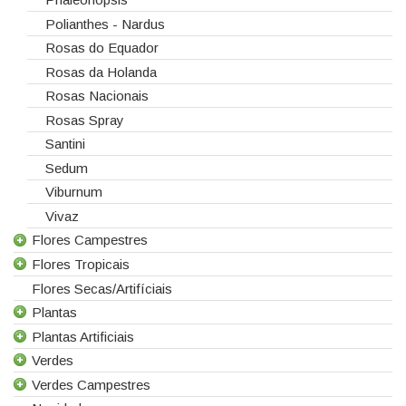
Polianthes - Nardus
Rosas do Equador
Rosas da Holanda
Rosas Nacionais
Rosas Spray
Santini
Sedum
Viburnum
Vivaz
Flores Campestres
Flores Tropicais
Todas as Flores Campestres
Flores Secas/Artifíciais
Anigozanthos
Todas as Flores Tropicais
Plantas
Alstroemeria
Alpinias
Plantas Artificiais
Alchemilla
Berzelias
Todas as Plantas
Verdes
Amaranthus
Brunias
Gerbera de Vaso
Todas as Plantas Artificiais
Verdes Campestres
Aster
Curcuma
Phalaenopsis
Suculentas Artificiais
Todos os Verdes