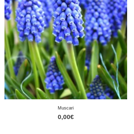
Muscari
0,00
€