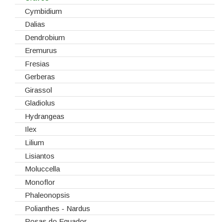
Tabuleiros/Bases
Cymbidium
Telas/Tecidos
Dalias
Vidros
Dendrobium
Eremurus
Fresias
Gerberas
Girassol
Gladiolus
Hydrangeas
Ilex
Lilium
Lisiantos
Moluccella
Monoflor
Phaleonopsis
Polianthes - Nardus
Rosas do Equador