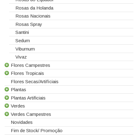
Rosas da Holanda
Rosas Nacionais
Rosas Spray
Santini
Sedum
Viburnum
Vivaz
Flores Campestres
Flores Tropicais
Todas as Flores Campestres
Flores Secas/Artifíciais
Anigozanthos
Todas as Flores Tropicais
Plantas
Alstroemeria
Alpinias
Plantas Artificiais
Alchemilla
Berzelias
Todas as Plantas
Verdes
Amaranthus
Brunias
Gerbera de Vaso
Todas as Plantas Artificiais
Verdes Campestres
Aster
Curcuma
Phalaenopsis
Suculentas Artificiais
Todos os Verdes
Novidades
Astilbe
Gloriosas
Sanseverina
Asparagus
Todos os Verdes Campestres
Fim de Stock/ Promoção
Astrancia
Helicónias
Aspidistra
Eucaliptos