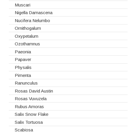
Rosas Nacionais
Muscari
Rosas Spray
Nigella Damascena
Santini
Nucifera Nelumbo
Sedum
Ornithogalum
Viburnum
Oxypetalum
Vivaz
Ozothamnus
Paeonia
Papaver
Physalis
Pimenta
Ranunculus
Rosas David Austin
Rosas Vuvuzela
Rubus Amoras
Salix Snow Flake
Salix Tortuosa
Scabiosa