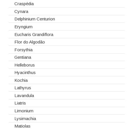
Telas/Tecidos
Dalias
Craspédia
Vidros
Dendrobium
Cynara
Eremurus
Delphinium Centurion
Fresias
Eryngium
Gerberas
Eucharis Grandiflora
Girassol
Flor do Algodão
Gladiolus
Forsythia
Hydrangeas
Gentiana
Ilex
Helleborus
Lilium
Hyacinthus
Lisiantos
Kochia
Moluccella
Lathyrus
Monoflor
Lavandula
Phaleonopsis
Liatris
Polianthes - Nardus
Limonium
Rosas do Equador
Lysimachia
Rosas da Holanda
Matiolas