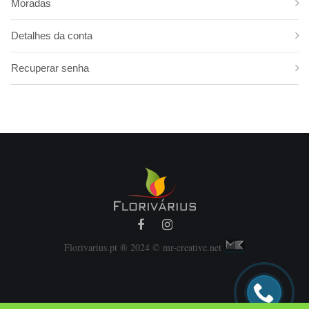
Moradas
Folha de Estrelícia
Folhas Estreitas
Detalhes da conta
Monstera
Recuperar senha
Papiros
Philodendron
Pistacia
Roebelini
Ruscos
Salal
Trifern
Florivarius.pt ® 2024 © mr-creative.net