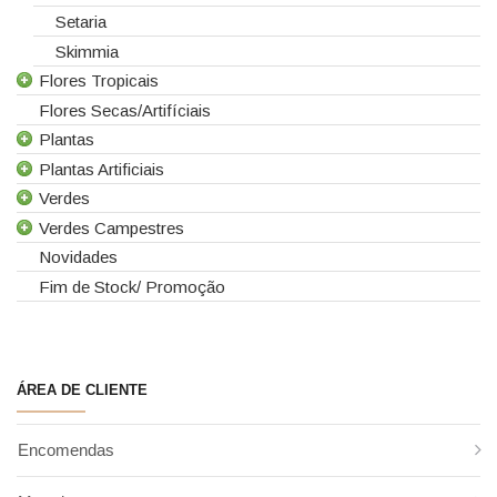
Setaria
Skimmia
Flores Tropicais
Flores Secas/Artifíciais
Todas as Flores Tropicais
Plantas
Alpinias
Plantas Artificiais
Berzelias
Todas as Plantas
Verdes
Brunias
Gerbera de Vaso
Todas as Plantas Artificiais
Verdes Campestres
Curcuma
Phalaenopsis
Suculentas Artificiais
Todos os Verdes
Novidades
Gloriosas
Sanseverina
Asparagus
Todos os Verdes Campestres
Fim de Stock/ Promoção
Helicónias
Aspidistra
Eucaliptos
Leucospermum
Chicos
Leucadendros
Proteias
Coral Fern
Cordyline
ÁREA DE CLIENTE
Criptoméria
Cycas
Encomendas
Fetos
Folha de Antúrio