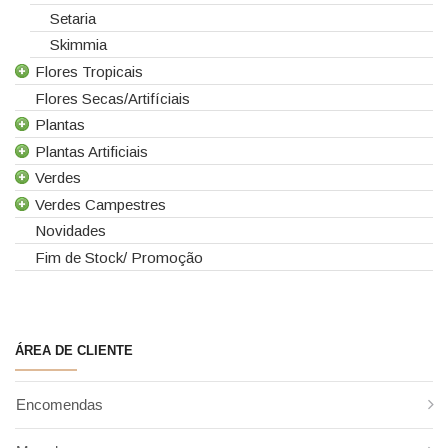
Setaria
Skimmia
Flores Tropicais
Flores Secas/Artifíciais
Todas as Flores Tropicais
Plantas
Alpinias
Plantas Artificiais
Berzelias
Todas as Plantas
Verdes
Brunias
Gerbera de Vaso
Todas as Plantas Artificiais
Verdes Campestres
Curcuma
Phalaenopsis
Suculentas Artificiais
Todos os Verdes
Novidades
Gloriosas
Sanseverina
Asparagus
Todos os Verdes Campestres
Fim de Stock/ Promoção
Helicónias
Aspidistra
Eucaliptos
Leucospermum
Chicos
Leucadendros
Proteias
Coral Fern
Cordyline
ÁREA DE CLIENTE
Criptoméria
Cycas
Encomendas
Fetos
Folha de Antúrio