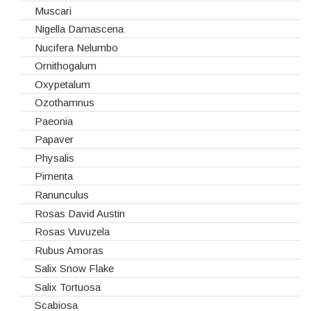
Rosas Nacionais
Muscari
Rosas Spray
Nigella Damascena
Santini
Nucifera Nelumbo
Sedum
Ornithogalum
Viburnum
Oxypetalum
Vivaz
Ozothamnus
Paeonia
Papaver
Physalis
Pimenta
Ranunculus
Rosas David Austin
Rosas Vuvuzela
Rubus Amoras
Salix Snow Flake
Salix Tortuosa
Scabiosa