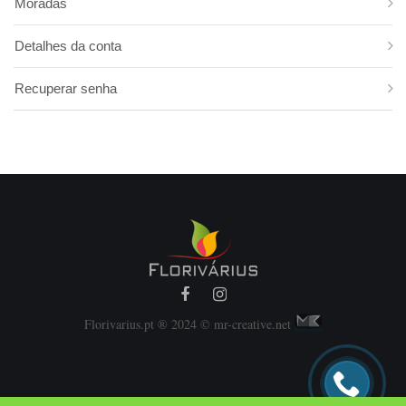
Moradas
Folha de Estrelícia
Folhas Estreitas
Detalhes da conta
Monstera
Recuperar senha
Papiros
Philodendron
Pistacia
Roebelini
Ruscos
Salal
Trifern
Florivarius.pt ® 2024 © mr-creative.net