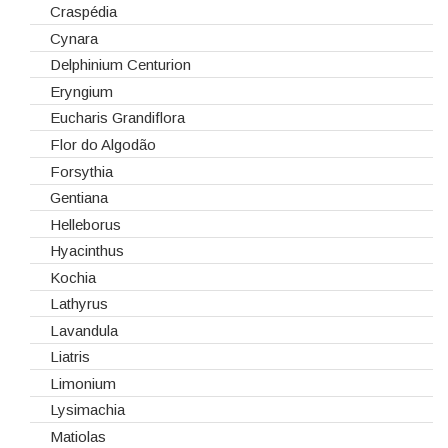
Telas/Tecidos
Dalias
Craspédia
Vidros
Dendrobium
Cynara
Eremurus
Delphinium Centurion
Fresias
Eryngium
Gerberas
Eucharis Grandiflora
Girassol
Flor do Algodão
Gladiolus
Forsythia
Hydrangeas
Gentiana
Ilex
Helleborus
Lilium
Hyacinthus
Lisiantos
Kochia
Moluccella
Lathyrus
Monoflor
Lavandula
Phaleonopsis
Liatris
Polianthes - Nardus
Limonium
Rosas do Equador
Lysimachia
Rosas da Holanda
Matiolas