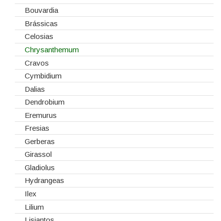
Fitas
Bouvardia
Gaiolas
Brássicas
Lanternas
Celosias
Madeiras
Chrysanthemum
Spray
Cravos
Tabuleiros/Bases
Cymbidium
Telas/Tecidos
Dalias
Vidros
Dendrobium
Eremurus
Fresias
Gerberas
Girassol
Gladiolus
Hydrangeas
Ilex
Lilium
Lisiantos