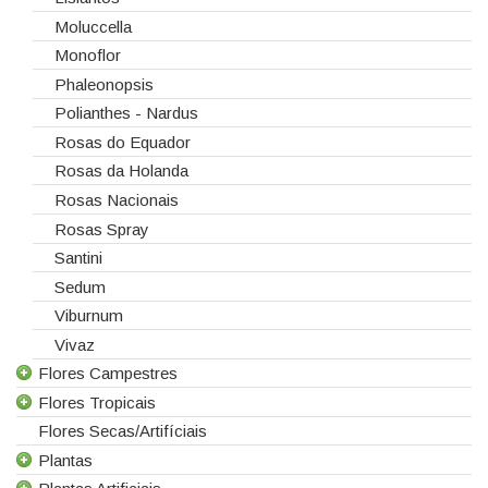
Moluccella
Monoflor
Phaleonopsis
Polianthes - Nardus
Rosas do Equador
Rosas da Holanda
Rosas Nacionais
Rosas Spray
Santini
Sedum
Viburnum
Vivaz
Flores Campestres
Flores Tropicais
Todas as Flores Campestres
Flores Secas/Artifíciais
Anigozanthos
Todas as Flores Tropicais
Plantas
Alstroemeria
Alpinias