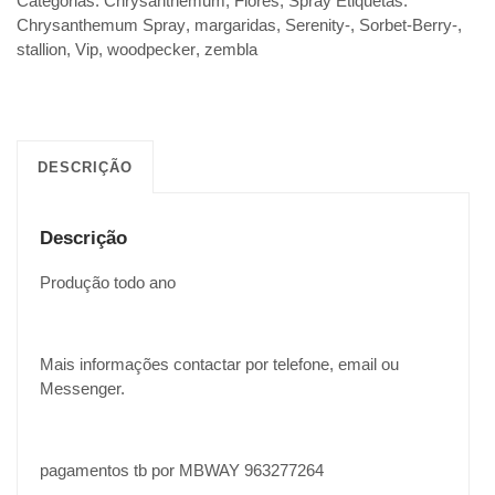
Categorias:
Chrysanthemum
,
Flores
,
Spray
Etiquetas:
Chrysanthemum Spray
,
margaridas
,
Serenity-
,
Sorbet-Berry-
,
stallion
,
Vip
,
woodpecker
,
zembla
DESCRIÇÃO
Descrição
Produção todo ano
Mais informações contactar por telefone, email ou
Messenger.
pagamentos tb por MBWAY 963277264