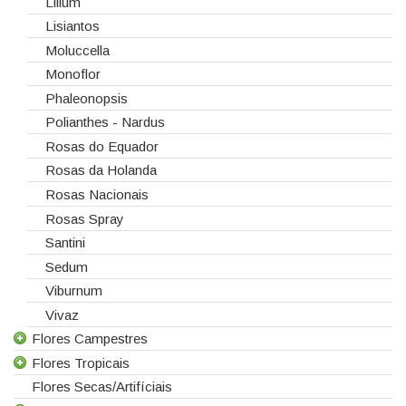
Lilium
Lisiantos
Moluccella
Monoflor
Phaleonopsis
Polianthes - Nardus
Rosas do Equador
Rosas da Holanda
Rosas Nacionais
Rosas Spray
Santini
Sedum
Viburnum
Vivaz
Flores Campestres
Flores Tropicais
Todas as Flores Campestres
Flores Secas/Artifíciais
Anigozanthos
Todas as Flores Tropicais