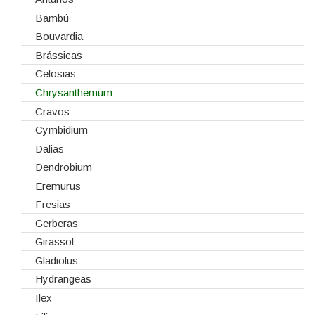
Estruturas
Bambú
Fitas
Bouvardia
Gaiolas
Brássicas
Lanternas
Celosias
Madeiras
Chrysanthemum
Spray
Cravos
Tabuleiros/Bases
Cymbidium
Telas/Tecidos
Dalias
Vidros
Dendrobium
Eremurus
Fresias
Gerberas
Girassol
Gladiolus
Hydrangeas
Ilex