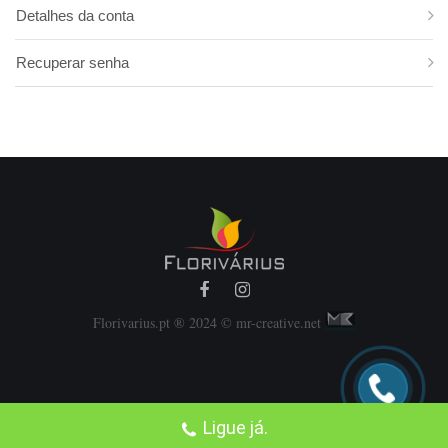
Paeonia
Detalhes da conta
Papaver
Recuperar senha
Physalis
Pimenta
Ranunculus
Rosas David Austin
Rosas Vuvuzela
Rubus Amoras
Salix Snow Flake
Salix Tortuosa
Scabiosa
Setaria
Florivarius.pt ® 2024 © mr-creative.net
Skimmia
Ligue já.