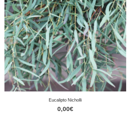
Eucalipto Nicholli
0,00
€