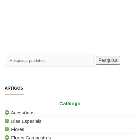
Pesquisar
Pesquisa
por:
ARTIGOS
Catálogo
Acessórios
Dias Especiais
Todos os Acessórios
Flores
Alfinetes
25 de Abril
Flores Campestres
Arames
Casamentos
Todas as Flores