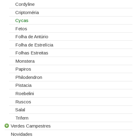
Madeiras
Chrysanthemum
Chamelaucium
Cordyline
Spray
Cravos
Chasmanthium Latifolium
Criptoméria
Tabuleiros/Bases
Cymbidium
Convalaria
Cycas
Telas/Tecidos
Dalias
Craspédia
Fetos
Vidros
Dendrobium
Cynara
Folha de Antúrio
Eremurus
Delphinium Centurion
Folha de Estrelícia
Fresias
Eryngium
Folhas Estreitas
Gerberas
Eucharis Grandiflora
Monstera
Girassol
Flor do Algodão
Papiros
Gladiolus
Forsythia
Philodendron
Hydrangeas
Gentiana
Pistacia
Ilex
Helleborus
Roebelini
Lilium
Hyacinthus
Ruscos
Lisiantos
Kochia
Salal
Moluccella
Lathyrus
Trifern
Verdes Campestres
Monoflor
Lavandula
Novidades
Phaleonopsis
Liatris
Todos os Verdes Campestres