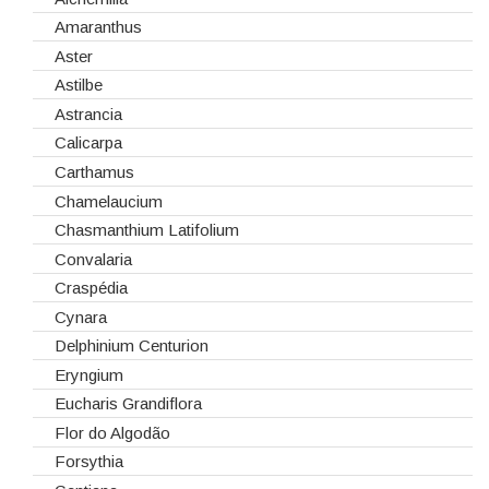
Embalagens
Natal
Antirrinos
Amaranthus
Esponjas
Antúrios
Aster
Estruturas
Bambú
Astilbe
Fitas
Bouvardia
Astrancia
Gaiolas
Brássicas
Calicarpa
Lanternas
Celosias
Carthamus
Madeiras
Chrysanthemum
Chamelaucium
Spray
Cravos
Chasmanthium Latifolium
Tabuleiros/Bases
Cymbidium
Convalaria
Telas/Tecidos
Dalias
Craspédia
Vidros
Dendrobium
Cynara
Eremurus
Delphinium Centurion
Fresias
Eryngium
Gerberas
Eucharis Grandiflora
Girassol
Flor do Algodão
Gladiolus
Forsythia