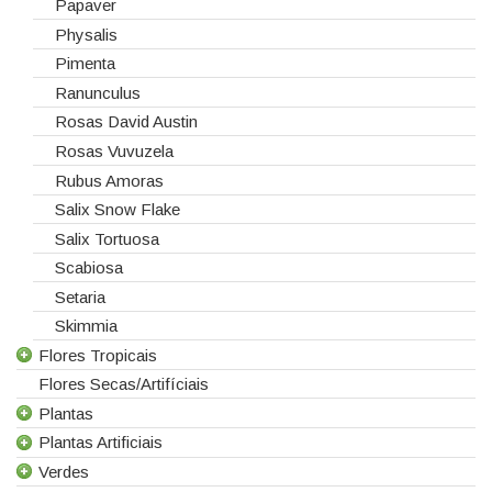
Papaver
Physalis
Pimenta
Ranunculus
Rosas David Austin
Rosas Vuvuzela
Rubus Amoras
Salix Snow Flake
Salix Tortuosa
Scabiosa
Setaria
Skimmia
Flores Tropicais
Flores Secas/Artifíciais
Todas as Flores Tropicais
Plantas
Alpinias
Plantas Artificiais
Berzelias
Todas as Plantas
Verdes
Brunias
Gerbera de Vaso
Todas as Plantas Artificiais