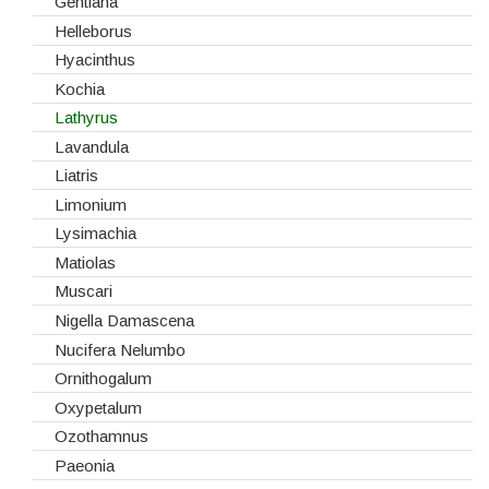
Hydrangeas
Gentiana
Ilex
Helleborus
Lilium
Hyacinthus
Lisiantos
Kochia
Moluccella
Lathyrus
Monoflor
Lavandula
Phaleonopsis
Liatris
Polianthes - Nardus
Limonium
Rosas do Equador
Lysimachia
Rosas da Holanda
Matiolas
Rosas Nacionais
Muscari
Rosas Spray
Nigella Damascena
Santini
Nucifera Nelumbo
Sedum
Ornithogalum
Viburnum
Oxypetalum
Vivaz
Ozothamnus
Paeonia