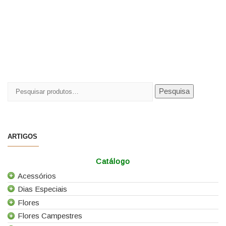
Pesquisar
Pesquisa
por:
ARTIGOS
Catálogo
Acessórios
Dias Especiais
Todos os Acessórios
Flores
Alfinetes
25 de Abril
Flores Campestres
Arames
Casamentos
Todas as Flores