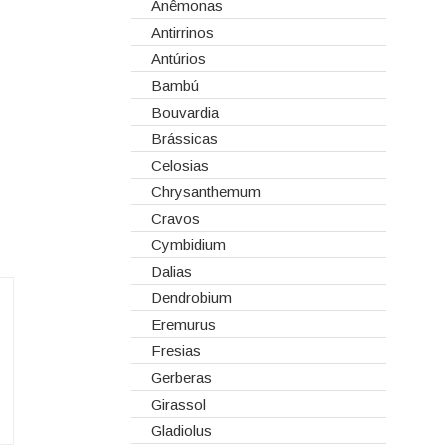
Corantes
Anêmonas
Dia dos Namorados
Embalagens
Antirrinos
Natal
Esponjas
Antúrios
Estruturas
Bambú
Fitas
Bouvardia
Gaiolas
Brássicas
Lanternas
Celosias
Madeiras
Chrysanthemum
Spray
Cravos
Tabuleiros/Bases
Cymbidium
Telas/Tecidos
Dalias
Vidros
Dendrobium
Eremurus
Fresias
Gerberas
Girassol
Gladiolus