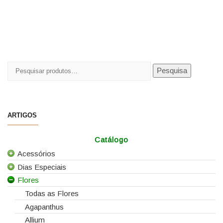
Pesquisar
Pesquisa
por:
ARTIGOS
Catálogo
Acessórios
Dias Especiais
Todos os Acessórios
Flores
Alfinetes
25 de Abril
Arames
Casamentos
Todas as Flores
Caixas e Sacos
Dia da Mãe
Agapanthus
Cartões e Etiquetas
Dia da Mulher
Allium