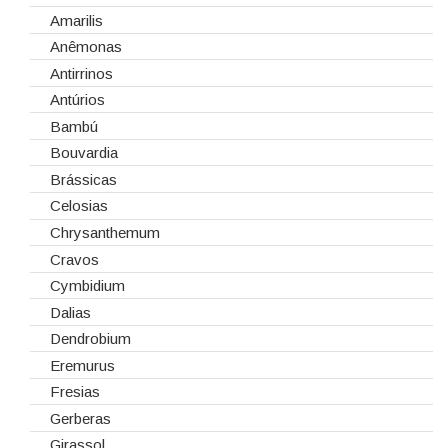
Cola Fria
Dia de Todos os Santos (1 de Novembro)
Amarilis
Corantes
Dia dos Namorados
Anêmonas
Embalagens
Natal
Antirrinos
Esponjas
Antúrios
Estruturas
Bambú
Fitas
Bouvardia
Gaiolas
Brássicas
Lanternas
Celosias
Madeiras
Chrysanthemum
Spray
Cravos
Tabuleiros/Bases
Cymbidium
Telas/Tecidos
Dalias
Vidros
Dendrobium
Eremurus
Fresias
Gerberas
Girassol