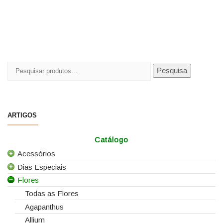
Pesquisar
Pesquisa
por:
ARTIGOS
Catálogo
Acessórios
Dias Especiais
Todos os Acessórios
Flores
Alfinetes
25 de Abril
Arames
Casamentos
Todas as Flores
Caixas e Sacos
Dia da Mãe
Agapanthus
Cartões e Etiquetas
Dia da Mulher
Allium