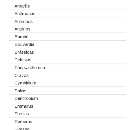
Cola Fria
Dia de Todos os Santos (1 de Novembro)
Amarilis
Corantes
Dia dos Namorados
Anêmonas
Embalagens
Natal
Antirrinos
Esponjas
Antúrios
Estruturas
Bambú
Fitas
Bouvardia
Gaiolas
Brássicas
Lanternas
Celosias
Madeiras
Chrysanthemum
Spray
Cravos
Tabuleiros/Bases
Cymbidium
Telas/Tecidos
Dalias
Vidros
Dendrobium
Eremurus
Fresias
Gerberas
Girassol