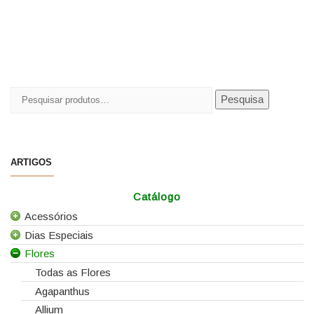
Pesquisar
Pesquisa
por:
ARTIGOS
Catálogo
Acessórios
Dias Especiais
Todos os Acessórios
Flores
Alfinetes
25 de Abril
Arames
Casamentos
Todas as Flores
Caixas e Sacos
Dia da Mãe
Agapanthus
Cartões e Etiquetas
Dia da Mulher
Allium