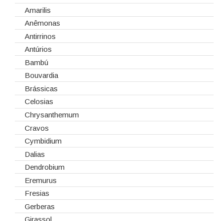
Cola Fria
Dia de Todos os Santos (1 de Novembro)
Amarilis
Corantes
Dia dos Namorados
Anêmonas
Embalagens
Natal
Antirrinos
Esponjas
Antúrios
Estruturas
Bambú
Fitas
Bouvardia
Gaiolas
Brássicas
Lanternas
Celosias
Madeiras
Chrysanthemum
Spray
Cravos
Tabuleiros/Bases
Cymbidium
Telas/Tecidos
Dalias
Vidros
Dendrobium
Eremurus
Fresias
Gerberas
Girassol