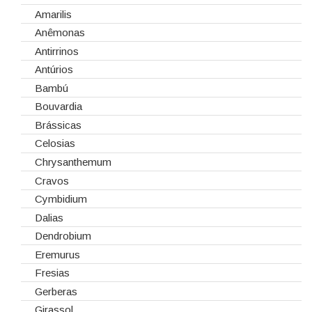
Cola Fria
Dia de Todos os Santos (1 de Novembro)
Amarilis
Corantes
Dia dos Namorados
Anêmonas
Embalagens
Natal
Antirrinos
Esponjas
Antúrios
Estruturas
Bambú
Fitas
Bouvardia
Gaiolas
Brássicas
Lanternas
Celosias
Madeiras
Chrysanthemum
Spray
Cravos
Tabuleiros/Bases
Cymbidium
Telas/Tecidos
Dalias
Vidros
Dendrobium
Eremurus
Fresias
Gerberas
Girassol