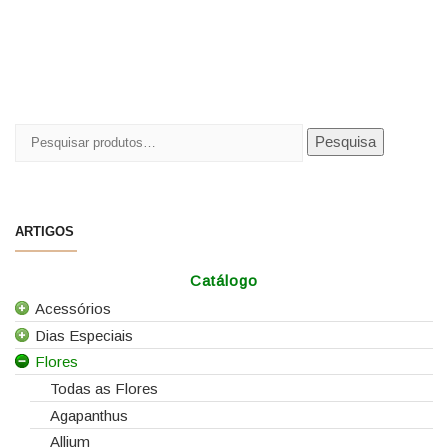
Pesquisar
Pesquisa
por:
ARTIGOS
Catálogo
Acessórios
Dias Especiais
Todos os Acessórios
Flores
Alfinetes
25 de Abril
Arames
Casamentos
Todas as Flores
Caixas e Sacos
Dia da Mãe
Agapanthus
Cartões e Etiquetas
Dia da Mulher
Allium