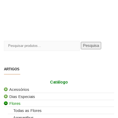
Pesquisar
Pesquisa
por:
ARTIGOS
Catálogo
Acessórios
Dias Especiais
Todos os Acessórios
Flores
Alfinetes
25 de Abril
Arames
Casamentos
Todas as Flores
Caixas e Sacos
Dia da Mãe
Agapanthus