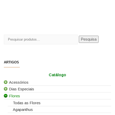
Pesquisar
Pesquisa
por:
ARTIGOS
Catálogo
Acessórios
Dias Especiais
Todos os Acessórios
Flores
Alfinetes
25 de Abril
Arames
Casamentos
Todas as Flores
Caixas e Sacos
Dia da Mãe
Agapanthus