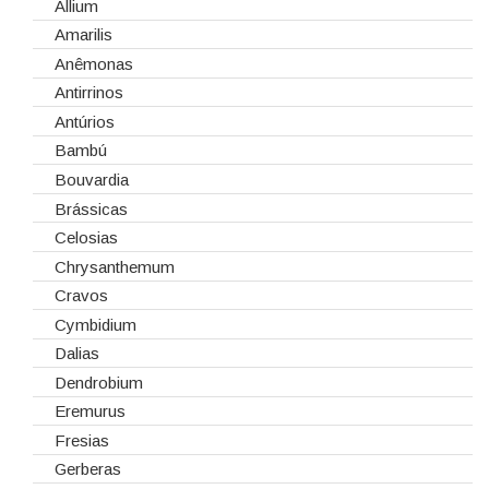
Cartões e Etiquetas
Dia da Mulher
Allium
Cola Fria
Dia de Todos os Santos (1 de Novembro)
Amarilis
Corantes
Dia dos Namorados
Anêmonas
Embalagens
Natal
Antirrinos
Esponjas
Antúrios
Estruturas
Bambú
Fitas
Bouvardia
Gaiolas
Brássicas
Lanternas
Celosias
Madeiras
Chrysanthemum
Spray
Cravos
Tabuleiros/Bases
Cymbidium
Telas/Tecidos
Dalias
Vidros
Dendrobium
Eremurus
Fresias
Gerberas