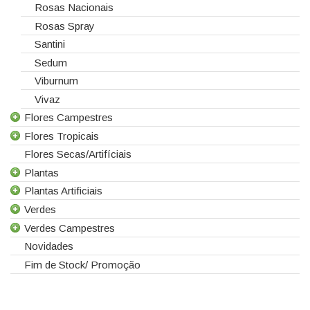
Rosas Nacionais
Rosas Spray
Santini
Sedum
Viburnum
Vivaz
Flores Campestres
Flores Tropicais
Todas as Flores Campestres
Flores Secas/Artifíciais
Anigozanthos
Todas as Flores Tropicais
Plantas
Alstroemeria
Alpinias
Plantas Artificiais
Alchemilla
Berzelias
Todas as Plantas
Verdes
Amaranthus
Brunias
Gerbera de Vaso
Todas as Plantas Artificiais
Verdes Campestres
Aster
Curcuma
Phalaenopsis
Suculentas Artificiais
Todos os Verdes
Novidades
Astilbe
Gloriosas
Sanseverina
Asparagus
Todos os Verdes Campestres
Fim de Stock/ Promoção
Astrancia
Helicónias
Aspidistra
Eucaliptos
Calicarpa
Leucospermum
Chicos
Leucadendros
Carthamus
Proteias
Coral Fern