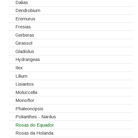
Telas/Tecidos
Dalias
Vidros
Dendrobium
Eremurus
Fresias
Gerberas
Girassol
Gladiolus
Hydrangeas
Ilex
Lilium
Lisiantos
Moluccella
Monoflor
Phaleonopsis
Polianthes - Nardus
Rosas do Equador
Rosas da Holanda