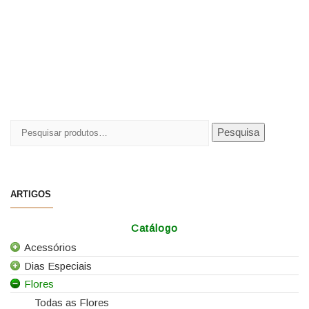
Pesquisar
Pesquisa
por:
ARTIGOS
Catálogo
Acessórios
Dias Especiais
Todos os Acessórios
Flores
Alfinetes
25 de Abril
Arames
Casamentos
Todas as Flores