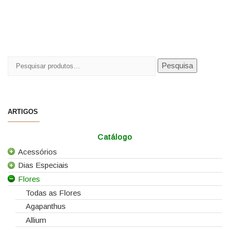
Pesquisar
Pesquisa
por:
ARTIGOS
Catálogo
Acessórios
Dias Especiais
Todos os Acessórios
Flores
Alfinetes
25 de Abril
Arames
Casamentos
Todas as Flores
Caixas e Sacos
Dia da Mãe
Agapanthus
Cartões e Etiquetas
Dia da Mulher
Allium