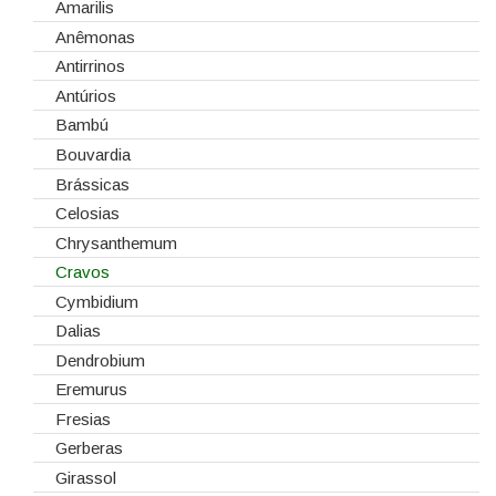
Cola Fria
Dia de Todos os Santos (1 de Novembro)
Amarilis
Corantes
Dia dos Namorados
Anêmonas
Embalagens
Natal
Antirrinos
Esponjas
Antúrios
Estruturas
Bambú
Fitas
Bouvardia
Gaiolas
Brássicas
Lanternas
Celosias
Madeiras
Chrysanthemum
Spray
Cravos
Tabuleiros/Bases
Cymbidium
Telas/Tecidos
Dalias
Vidros
Dendrobium
Eremurus
Fresias
Gerberas
Girassol