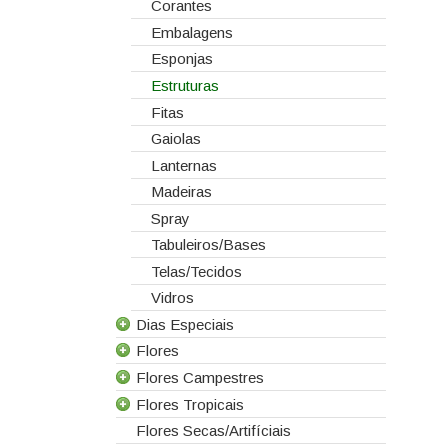
Corantes
Embalagens
Esponjas
Estruturas
Fitas
Gaiolas
Lanternas
Madeiras
Spray
Tabuleiros/Bases
Telas/Tecidos
Vidros
Dias Especiais
Flores
25 de Abril
Flores Campestres
Casamentos
Todas as Flores
Flores Tropicais
Dia da Mãe
Agapanthus
Todas as Flores Campestres
Flores Secas/Artifíciais
Dia da Mulher
Allium
Anigozanthos
Todas as Flores Tropicais