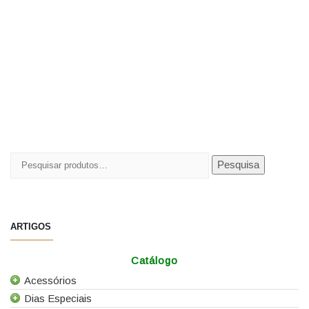
Pesquisar
Pesquisa
por:
ARTIGOS
Catálogo
Acessórios
Dias Especiais
Todos os Acessórios