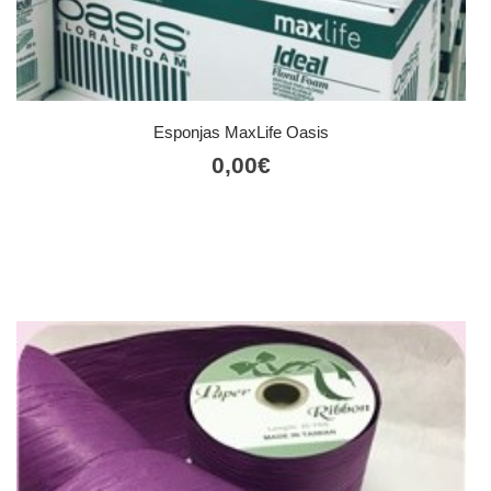
Esponjas MaxLife Oasis
0,00
€