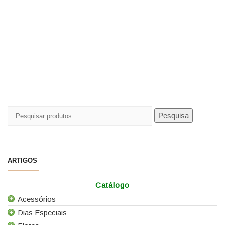
Pesquisar
Pesquisa
por:
ARTIGOS
Catálogo
Acessórios
Dias Especiais
Todos os Acessórios