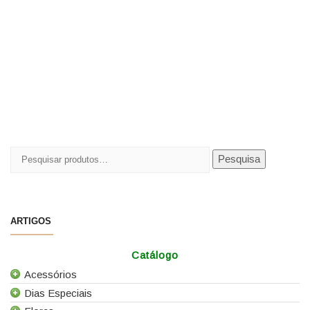
Pesquisar
Pesquisa
por:
ARTIGOS
Catálogo
Acessórios
Dias Especiais
Todos os Acessórios