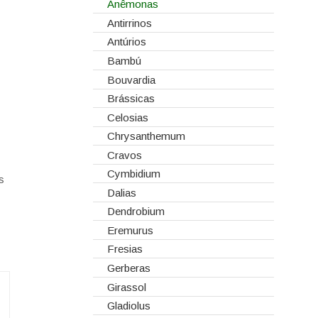
Corantes
Anêmonas
Dia dos Namorados
Embalagens
Antirrinos
Natal
Esponjas
Antúrios
Estruturas
Bambú
Fitas
Bouvardia
Gaiolas
Brássicas
Lanternas
Celosias
Madeiras
Chrysanthemum
Spray
Cravos
Tabuleiros/Bases
Cymbidium
s
Telas/Tecidos
Dalias
Vidros
Dendrobium
Eremurus
Fresias
Gerberas
Girassol
Gladiolus