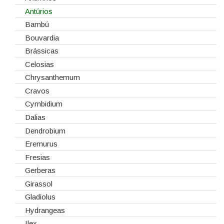
Esponjas
Antúrios
Estruturas
Bambú
Fitas
Bouvardia
Gaiolas
Brássicas
Lanternas
Celosias
Madeiras
Chrysanthemum
Spray
Cravos
Tabuleiros/Bases
Cymbidium
Telas/Tecidos
Dalias
Vidros
Dendrobium
Eremurus
Fresias
Gerberas
Girassol
Gladiolus
Hydrangeas
Ilex