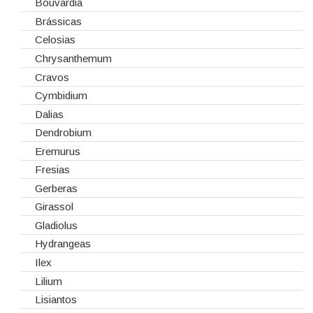
Fitas
Bouvardia
Gaiolas
Brássicas
Lanternas
Celosias
Madeiras
Chrysanthemum
Spray
Cravos
Tabuleiros/Bases
Cymbidium
Telas/Tecidos
Dalias
Vidros
Dendrobium
Eremurus
Fresias
Gerberas
Girassol
Gladiolus
Hydrangeas
Ilex
Lilium
Lisiantos