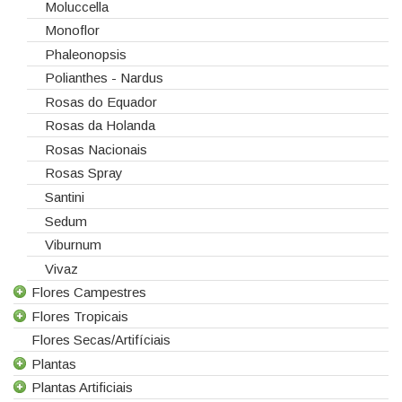
Moluccella
Monoflor
Phaleonopsis
Polianthes - Nardus
Rosas do Equador
Rosas da Holanda
Rosas Nacionais
Rosas Spray
Santini
Sedum
Viburnum
Vivaz
Flores Campestres
Flores Tropicais
Todas as Flores Campestres
Flores Secas/Artifíciais
Anigozanthos
Todas as Flores Tropicais
Plantas
Alstroemeria
Alpinias
Plantas Artificiais
Alchemilla
Berzelias
Todas as Plantas