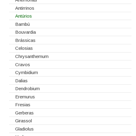
Embalagens
Natal
Antirrinos
Esponjas
Antúrios
Estruturas
Bambú
Fitas
Bouvardia
Gaiolas
Brássicas
Lanternas
Celosias
Madeiras
Chrysanthemum
Spray
Cravos
Tabuleiros/Bases
Cymbidium
Telas/Tecidos
Dalias
Vidros
Dendrobium
Eremurus
Fresias
Gerberas
Girassol
Gladiolus