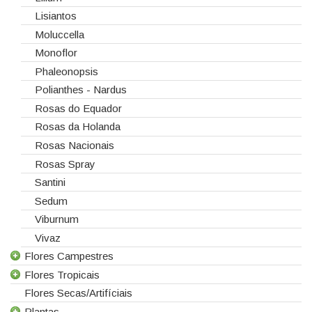
Lisiantos
Moluccella
Monoflor
Phaleonopsis
Polianthes - Nardus
Rosas do Equador
Rosas da Holanda
Rosas Nacionais
Rosas Spray
Santini
Sedum
Viburnum
Vivaz
Flores Campestres
Flores Tropicais
Todas as Flores Campestres
Flores Secas/Artifíciais
Anigozanthos
Todas as Flores Tropicais
Plantas
Alstroemeria
Alpinias