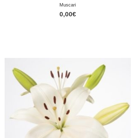
Muscari
0,00
€