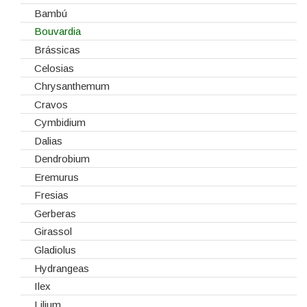
Estruturas
Bambú
Fitas
Bouvardia
Gaiolas
Brássicas
Lanternas
Celosias
Madeiras
Chrysanthemum
Spray
Cravos
Tabuleiros/Bases
Cymbidium
Telas/Tecidos
Dalias
Vidros
Dendrobium
Eremurus
Fresias
Gerberas
Girassol
Gladiolus
Hydrangeas
Ilex
Lilium