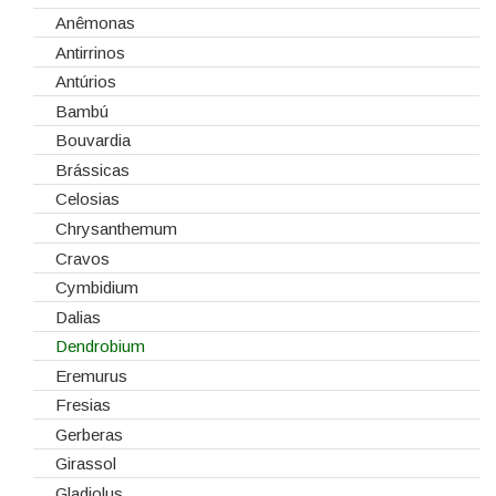
Corantes
Dia dos Namorados
Anêmonas
Embalagens
Natal
Antirrinos
Esponjas
Antúrios
Estruturas
Bambú
Fitas
Bouvardia
Gaiolas
Brássicas
Lanternas
Celosias
Madeiras
Chrysanthemum
Spray
Cravos
Tabuleiros/Bases
Cymbidium
Telas/Tecidos
Dalias
Vidros
Dendrobium
Eremurus
Fresias
Gerberas
Girassol
Gladiolus