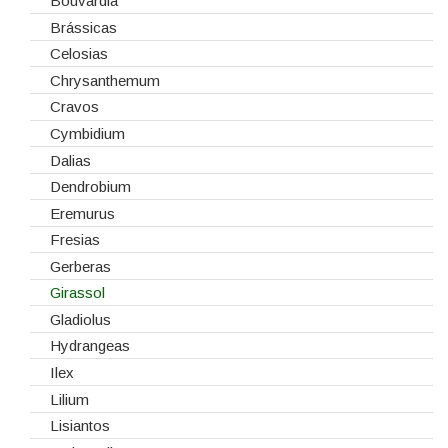
Fitas
Bouvardia
Gaiolas
Brássicas
Lanternas
Celosias
Madeiras
Chrysanthemum
Spray
Cravos
Tabuleiros/Bases
Cymbidium
Telas/Tecidos
Dalias
Vidros
Dendrobium
Eremurus
Fresias
Gerberas
Girassol
Gladiolus
Hydrangeas
Ilex
Lilium
Lisiantos