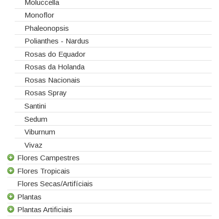
Moluccella
Monoflor
Phaleonopsis
Polianthes - Nardus
Rosas do Equador
Rosas da Holanda
Rosas Nacionais
Rosas Spray
Santini
Sedum
Viburnum
Vivaz
Flores Campestres
Flores Tropicais
Todas as Flores Campestres
Flores Secas/Artifíciais
Anigozanthos
Todas as Flores Tropicais
Plantas
Alstroemeria
Alpinias
Plantas Artificiais
Alchemilla
Berzelias
Todas as Plantas