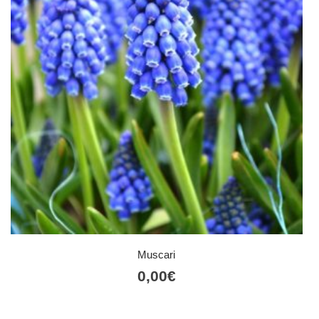
Muscari
0,00
€