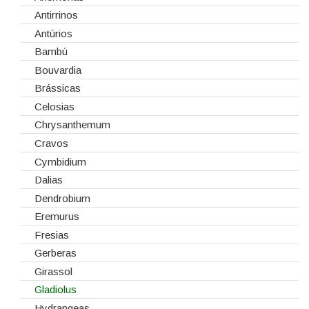
Embalagens
Natal
Antirrinos
Esponjas
Antúrios
Estruturas
Bambú
Fitas
Bouvardia
Gaiolas
Brássicas
Lanternas
Celosias
Madeiras
Chrysanthemum
Spray
Cravos
Tabuleiros/Bases
Cymbidium
Telas/Tecidos
Dalias
Vidros
Dendrobium
Eremurus
Fresias
Gerberas
Girassol
Gladiolus
Hydrangeas