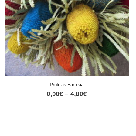
Proteias Banksia
Price
0,00
€
–
4,80
€
range:
0,00€
through
4,80€