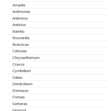
Cola Fria
Dia de Todos os Santos (1 de Novembro)
Amarilis
Corantes
Dia dos Namorados
Anêmonas
Embalagens
Natal
Antirrinos
Esponjas
Antúrios
Estruturas
Bambú
Fitas
Bouvardia
Gaiolas
Brássicas
Lanternas
Celosias
Madeiras
Chrysanthemum
Spray
Cravos
Tabuleiros/Bases
Cymbidium
Telas/Tecidos
Dalias
Vidros
Dendrobium
Eremurus
Fresias
Gerberas
Girassol