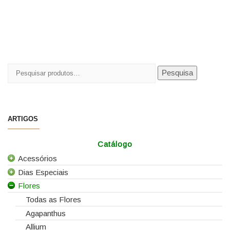
Pesquisar
Pesquisa
por:
ARTIGOS
Catálogo
Acessórios
Dias Especiais
Todos os Acessórios
Flores
Alfinetes
25 de Abril
Arames
Casamentos
Todas as Flores
Caixas e Sacos
Dia da Mãe
Agapanthus
Cartões e Etiquetas
Dia da Mulher
Allium