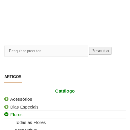
Pesquisar
Pesquisa
por:
ARTIGOS
Catálogo
Acessórios
Dias Especiais
Todos os Acessórios
Flores
Alfinetes
25 de Abril
Arames
Casamentos
Todas as Flores