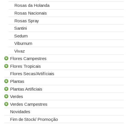
Rosas da Holanda
Rosas Nacionais
Rosas Spray
Santini
Sedum
Viburnum
Vivaz
Flores Campestres
Flores Tropicais
Todas as Flores Campestres
Flores Secas/Artifíciais
Anigozanthos
Todas as Flores Tropicais
Plantas
Alstroemeria
Alpinias
Plantas Artificiais
Alchemilla
Berzelias
Todas as Plantas
Verdes
Amaranthus
Brunias
Gerbera de Vaso
Todas as Plantas Artificiais
Verdes Campestres
Aster
Curcuma
Phalaenopsis
Suculentas Artificiais
Todos os Verdes
Novidades
Astilbe
Gloriosas
Sanseverina
Asparagus
Todos os Verdes Campestres
Fim de Stock/ Promoção
Astrancia
Helicónias
Aspidistra
Eucaliptos
Calicarpa
Leucospermum
Chicos
Leucadendros