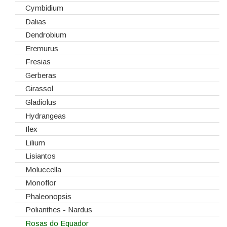
Tabuleiros/Bases
Cymbidium
Telas/Tecidos
Dalias
Vidros
Dendrobium
Eremurus
Fresias
Gerberas
Girassol
Gladiolus
Hydrangeas
Ilex
Lilium
Lisiantos
Moluccella
Monoflor
Phaleonopsis
Polianthes - Nardus
Rosas do Equador