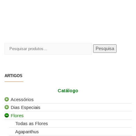
Pesquisar
Pesquisa
por:
ARTIGOS
Catálogo
Acessórios
Dias Especiais
Todos os Acessórios
Flores
Alfinetes
25 de Abril
Arames
Casamentos
Todas as Flores
Caixas e Sacos
Dia da Mãe
Agapanthus