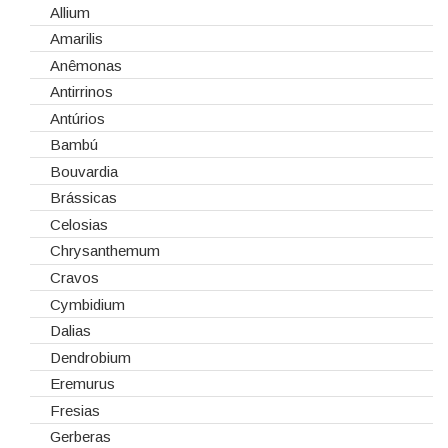
Cartões e Etiquetas
Dia da Mulher
Allium
Cola Fria
Dia de Todos os Santos (1 de Novembro)
Amarilis
Corantes
Dia dos Namorados
Anêmonas
Embalagens
Natal
Antirrinos
Esponjas
Antúrios
Estruturas
Bambú
Fitas
Bouvardia
Gaiolas
Brássicas
Lanternas
Celosias
Madeiras
Chrysanthemum
Spray
Cravos
Tabuleiros/Bases
Cymbidium
Telas/Tecidos
Dalias
Vidros
Dendrobium
Eremurus
Fresias
Gerberas