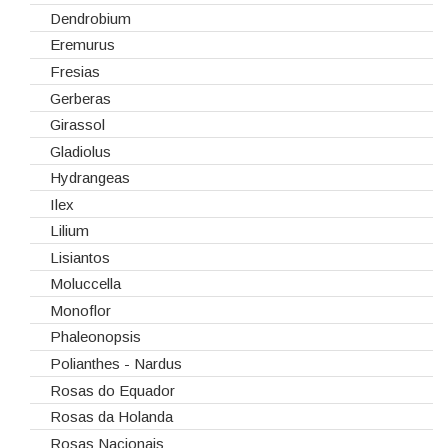
Vidros
Dendrobium
Eremurus
Fresias
Gerberas
Girassol
Gladiolus
Hydrangeas
Ilex
Lilium
Lisiantos
Moluccella
Monoflor
Phaleonopsis
Polianthes - Nardus
Rosas do Equador
Rosas da Holanda
Rosas Nacionais