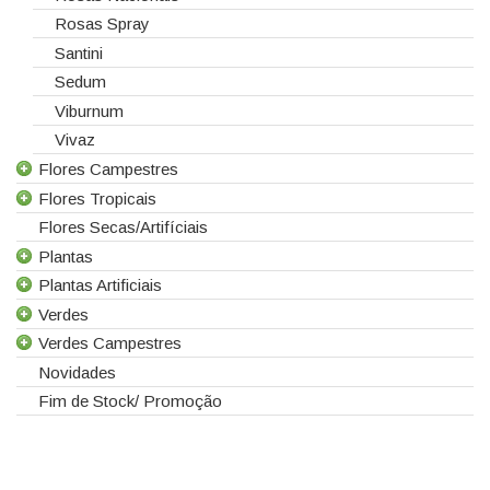
Rosas Spray
Santini
Sedum
Viburnum
Vivaz
Flores Campestres
Flores Tropicais
Todas as Flores Campestres
Flores Secas/Artifíciais
Anigozanthos
Todas as Flores Tropicais
Plantas
Alstroemeria
Alpinias
Plantas Artificiais
Alchemilla
Berzelias
Todas as Plantas
Verdes
Amaranthus
Brunias
Gerbera de Vaso
Todas as Plantas Artificiais
Verdes Campestres
Aster
Curcuma
Phalaenopsis
Suculentas Artificiais
Todos os Verdes
Novidades
Astilbe
Gloriosas
Sanseverina
Asparagus
Todos os Verdes Campestres
Fim de Stock/ Promoção
Astrancia
Helicónias
Aspidistra
Eucaliptos
Calicarpa
Leucospermum
Chicos
Leucadendros
Carthamus
Proteias
Coral Fern
Chamelaucium
Cordyline