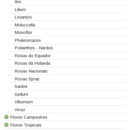
Ilex
Lilium
Lisiantos
Moluccella
Monoflor
Phaleonopsis
Polianthes - Nardus
Rosas do Equador
Rosas da Holanda
Rosas Nacionais
Rosas Spray
Santini
Sedum
Viburnum
Vivaz
Flores Campestres
Flores Tropicais
Todas as Flores Campestres