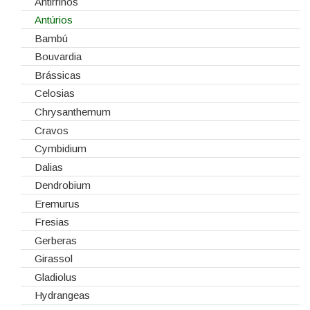
Embalagens
Natal
Antirrinos
Esponjas
Antúrios
Estruturas
Bambú
Fitas
Bouvardia
Gaiolas
Brássicas
Lanternas
Celosias
Madeiras
Chrysanthemum
Spray
Cravos
Tabuleiros/Bases
Cymbidium
Telas/Tecidos
Dalias
Vidros
Dendrobium
Eremurus
Fresias
Gerberas
Girassol
Gladiolus
Hydrangeas