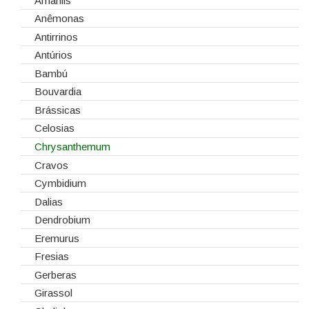
Cola Fria
Dia de Todos os Santos (1 de Novembro)
Amarilis
Corantes
Dia dos Namorados
Anêmonas
Embalagens
Natal
Antirrinos
Esponjas
Antúrios
Estruturas
Bambú
Fitas
Bouvardia
Gaiolas
Brássicas
Lanternas
Celosias
Madeiras
Chrysanthemum
Spray
Cravos
Tabuleiros/Bases
Cymbidium
Telas/Tecidos
Dalias
Vidros
Dendrobium
Eremurus
Fresias
Gerberas
Girassol