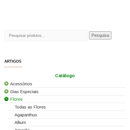
Pesquisar
Pesquisa
por:
ARTIGOS
Catálogo
Acessórios
Dias Especiais
Todos os Acessórios
Flores
Alfinetes
25 de Abril
Arames
Casamentos
Todas as Flores
Caixas e Sacos
Dia da Mãe
Agapanthus
Cartões e Etiquetas
Dia da Mulher
Allium