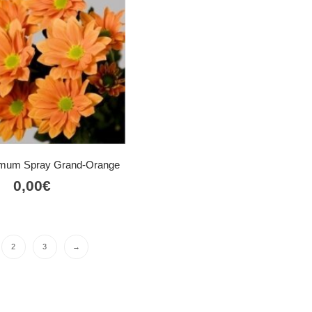
mum Spray Grand-Orange
0,00
€
2
3
→