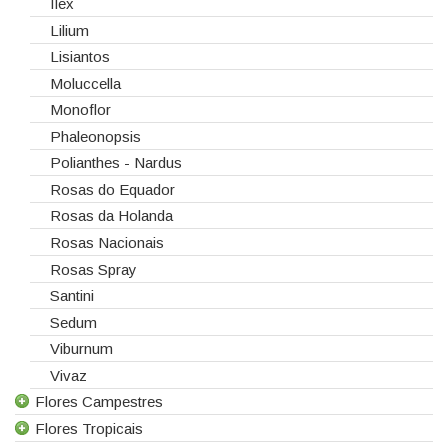
Ilex
Lilium
Lisiantos
Moluccella
Monoflor
Phaleonopsis
Polianthes - Nardus
Rosas do Equador
Rosas da Holanda
Rosas Nacionais
Rosas Spray
Santini
Sedum
Viburnum
Vivaz
Flores Campestres
Flores Tropicais
Todas as Flores Campestres