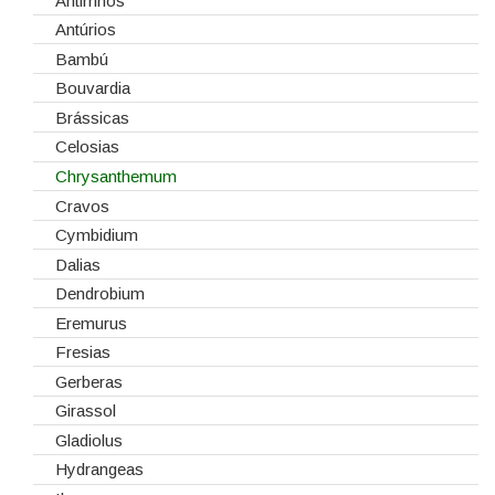
Embalagens
Natal
Antirrinos
Esponjas
Antúrios
Estruturas
Bambú
Fitas
Bouvardia
Gaiolas
Brássicas
Lanternas
Celosias
Madeiras
Chrysanthemum
Spray
Cravos
Tabuleiros/Bases
Cymbidium
Telas/Tecidos
Dalias
Vidros
Dendrobium
Eremurus
Fresias
Gerberas
Girassol
Gladiolus
Hydrangeas