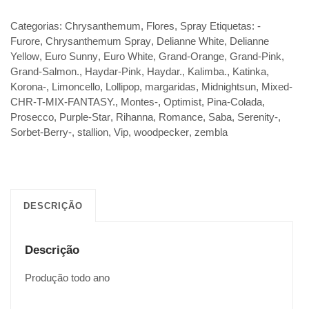
Categorias:
Chrysanthemum
,
Flores
,
Spray
Etiquetas:
-
Furore
,
Chrysanthemum Spray
,
Delianne White
,
Delianne
Yellow
,
Euro Sunny
,
Euro White
,
Grand-Orange
,
Grand-Pink
,
Grand-Salmon.
,
Haydar-Pink
,
Haydar.
,
Kalimba.
,
Katinka
,
Korona-
,
Limoncello
,
Lollipop
,
margaridas
,
Midnightsun
,
Mixed-
CHR-T-MIX-FANTASY.
,
Montes-
,
Optimist
,
Pina-Colada
,
Prosecco
,
Purple-Star
,
Rihanna
,
Romance
,
Saba
,
Serenity-
,
Sorbet-Berry-
,
stallion
,
Vip
,
woodpecker
,
zembla
DESCRIÇÃO
Descrição
Produção todo ano