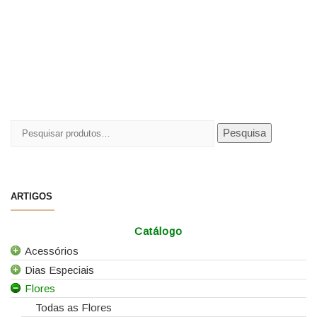
Pesquisar
Pesquisa
por:
ARTIGOS
Catálogo
Acessórios
Dias Especiais
Todos os Acessórios
Flores
Alfinetes
25 de Abril
Arames
Casamentos
Todas as Flores