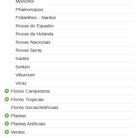
Monoflor
Phaleonopsis
Polianthes - Nardus
Rosas do Equador
Rosas da Holanda
Rosas Nacionais
Rosas Spray
Santini
Sedum
Viburnum
Vivaz
Flores Campestres
Flores Tropicais
Todas as Flores Campestres
Flores Secas/Artifíciais
Anigozanthos
Todas as Flores Tropicais
Plantas
Alstroemeria
Alpinias
Plantas Artificiais
Alchemilla
Berzelias
Todas as Plantas
Verdes
Amaranthus
Brunias
Gerbera de Vaso
Todas as Plantas Artificiais