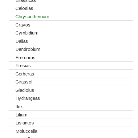
Gaiolas
Brássicas
Lanternas
Celosias
Madeiras
Chrysanthemum
Spray
Cravos
Tabuleiros/Bases
Cymbidium
Telas/Tecidos
Dalias
Vidros
Dendrobium
Eremurus
Fresias
Gerberas
Girassol
Gladiolus
Hydrangeas
Ilex
Lilium
Lisiantos
Moluccella