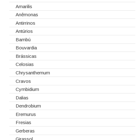
Cola Fria
Dia de Todos os Santos (1 de Novembro)
Amarilis
Corantes
Dia dos Namorados
Anêmonas
Embalagens
Natal
Antirrinos
Esponjas
Antúrios
Estruturas
Bambú
Fitas
Bouvardia
Gaiolas
Brássicas
Lanternas
Celosias
Madeiras
Chrysanthemum
Spray
Cravos
Tabuleiros/Bases
Cymbidium
Telas/Tecidos
Dalias
Vidros
Dendrobium
Eremurus
Fresias
Gerberas
Girassol