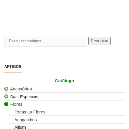
Pesquisar
Pesquisa
por:
ARTIGOS
Catálogo
Acessórios
Dias Especiais
Todos os Acessórios
Flores
Alfinetes
25 de Abril
Arames
Casamentos
Todas as Flores
Caixas e Sacos
Dia da Mãe
Agapanthus
Cartões e Etiquetas
Dia da Mulher
Allium