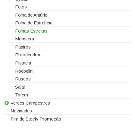
Telas/Tecidos
Dalias
Craspédia
Fetos
Vidros
Dendrobium
Cynara
Folha de Antúrio
Eremurus
Delphinium Centurion
Folha de Estrelícia
Fresias
Eryngium
Folhas Estreitas
Gerberas
Eucharis Grandiflora
Monstera
Girassol
Flor do Algodão
Papiros
Gladiolus
Forsythia
Philodendron
Hydrangeas
Gentiana
Pistacia
Ilex
Helleborus
Roebelini
Lilium
Hyacinthus
Ruscos
Lisiantos
Kochia
Salal
Moluccella
Lathyrus
Trifern
Verdes Campestres
Monoflor
Lavandula
Novidades
Phaleonopsis
Liatris
Todos os Verdes Campestres
Fim de Stock/ Promoção
Polianthes - Nardus
Limonium
Eucaliptos
Rosas do Equador
Lysimachia
Leucadendros
Rosas da Holanda
Matiolas